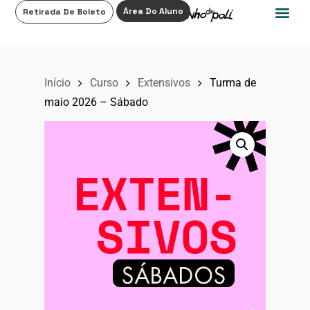
0
Área Do Aluno
Retirada De Boleto
Início
Curso
Extensivos
Turma de
maio 2026 – Sábado