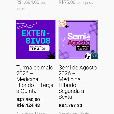
R$
1.694,00
R$
75,00
sem
sem juros
juros
Comprar
Comprar
Turma de maio
Semi de Agosto
2026 –
2026 –
Medicina
Medicina
Hibrido – Terça
Híbrido –
a Quinta
Segunda a
Sexta
R$
7.350,00
–
R$
8.124,48
R$
4.767,30
A partir de 12x de
Parcele em 12x de