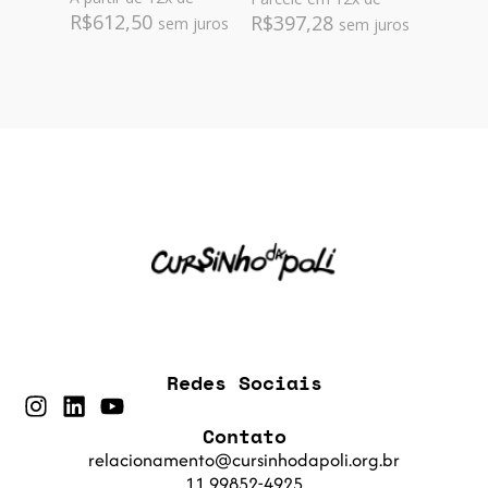
R$
612,50
R$
397,28
sem juros
sem juros
Redes Sociais
Contato
relacionamento@cursinhodapoli.org.br
11 99852-4925