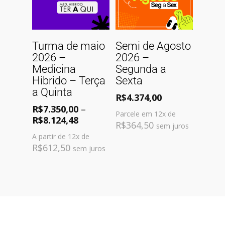
Comprar
Comprar
Turma de maio
Semi de Agosto
2026 –
2026 –
Medicina
Segunda a
Hibrido – Terça
Sexta
a Quinta
R$
4.374,00
R$
7.350,00
–
Parcele em 12x de
R$
8.124,48
R$
364,50
sem juros
A partir de 12x de
R$
612,50
sem juros