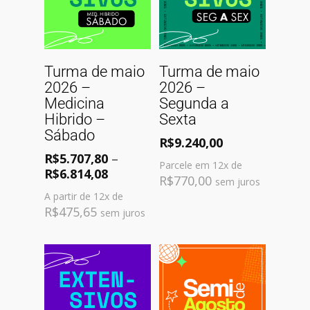
Comprar
Ver Opções
Turma de maio
Turma de maio
2026 –
2026 –
Medicina
Segunda a
Hibrido –
Sexta
Sábado
R$
9.240,00
R$
5.707,80
–
Parcele em 12x de
R$
6.814,08
R$
770,00
sem juros
A partir de 12x de
R$
475,65
sem juros