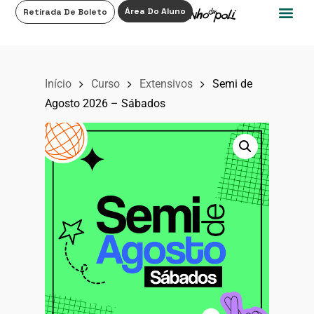
0
Área Do Aluno
Retirada De Boleto
Início
Curso
Extensivos
Semi de
Agosto 2026 – Sábados