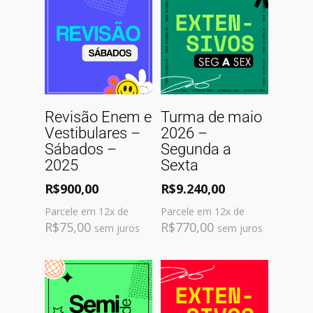
Comprar
Ver Opções
Revisão Enem e
Turma de maio
Vestibulares –
2026 –
Sábados –
Segunda a
2025
Sexta
R$
900,00
R$
9.240,00
Parcele em 12x de
Parcele em 12x de
R$
75,00
R$
770,00
sem juros
sem juros