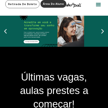
0
Área Do Aluno
Retirada De Boleto
Últimas vagas,
aulas prestes a
começar!