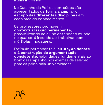
Aulas Incríveis
No Cursinho da Poli os conteúdos são
apresentados de forma a
ampliar o
escopo das diferentes disciplinas
em
cada área do conhecimento.
Os professores promovem
contextualização permanente
,
possibilitando ao aluno entender o mundo
no qual está inserido ao trabalhar com
múltiplas linguagens.
Estímulo permanente à
leitura, ao debate
e à construção de argumentação
consistente
, habilidades fundamentais ao
bom desempenho nos exames de seleção
para as principais universidades.