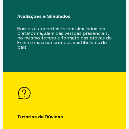
Avaliações e Simulados
Nossos estudantes fazem simulados em
plataforma, além das versões presenciais,
no mesmo tempo e formato das provas do
Enem e mais concorridos vestibulares do
país.
Tutorias de Dúvidas