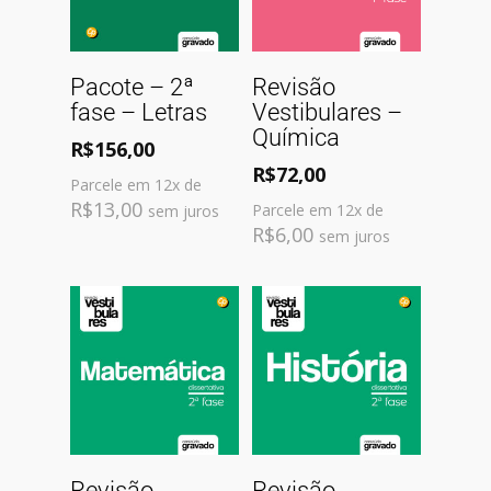
Comprar
Comprar
Pacote – 2ª
Revisão
fase – Letras
Vestibulares –
Química
R$
156,00
R$
72,00
Parcele em 12x de
R$
13,00
Parcele em 12x de
sem juros
R$
6,00
sem juros
Comprar
Comprar
Revisão
Revisão