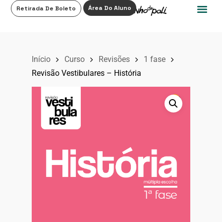
0
Área Do Aluno
Retirada De Boleto
Início
Curso
Revisões
1 fase
Revisão Vestibulares – História