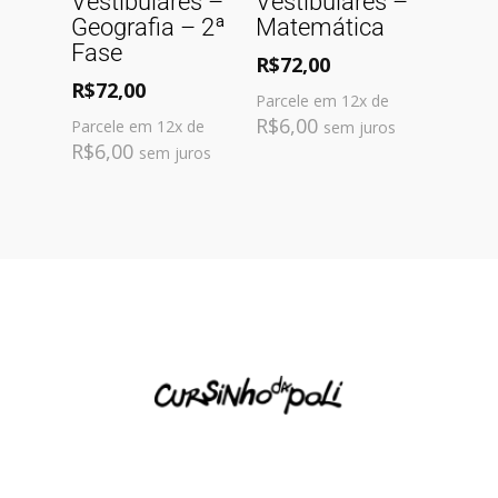
Vestibulares –
Vestibulares –
Geografia – 2ª
Matemática
Fase
R$
72,00
R$
72,00
Parcele em 12x de
R$
6,00
Parcele em 12x de
sem juros
R$
6,00
sem juros