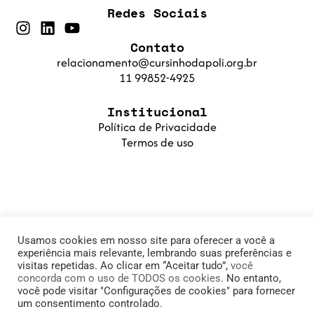
Redes Sociais
Contato
relacionamento@cursinhodapoli.org.br
11 99852-4925
Institucional
Política de Privacidade
Termos de uso
Usamos cookies em nosso site para oferecer a você a
experiência mais relevante, lembrando suas preferências e
visitas repetidas. Ao clicar em “Aceitar tudo”,
você
concorda com o uso de TODOS os cookies
. No entanto,
© 2025 Cursinho da Poli. Fundação PoliSaber |
você pode visitar "Configurações de cookies" para fornecer
um consentimento controlado.
11.905.215/0001-78