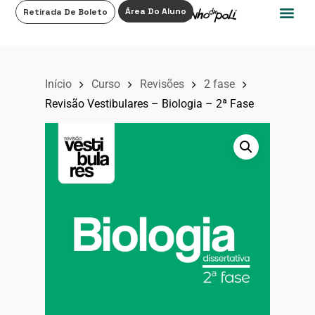
0
Área Do Aluno
Retirada De Boleto
Início
Curso
Revisões
2 fase
Revisão Vestibulares – Biologia – 2ª Fase