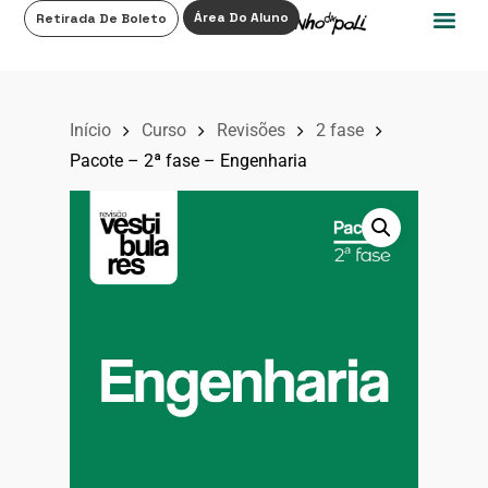
0
Área Do Aluno
Retirada De Boleto
Início
Curso
Revisões
2 fase
Pacote – 2ª fase – Engenharia