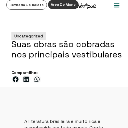
0
Área Do Aluno
Retirada De Boleto
Uncategorized
Suas obras são cobradas
nos principais vestibulares
Compartilhe:
A literatura brasileira é muito rica e
reconhecida em todo mundo. Conta