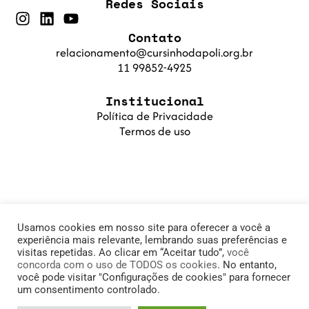
Redes Sociais
Contato
relacionamento@cursinhodapoli.org.br
11 99852-4925
Institucional
Política de Privacidade
Termos de uso
Usamos cookies em nosso site para oferecer a você a
experiência mais relevante, lembrando suas preferências e
visitas repetidas. Ao clicar em “Aceitar tudo”,
você
concorda com o uso de TODOS os cookies
. No entanto,
© 2025 Cursinho da Poli. Fundação PoliSaber |
você pode visitar "Configurações de cookies" para fornecer
um consentimento controlado.
11.905.215/0001-78