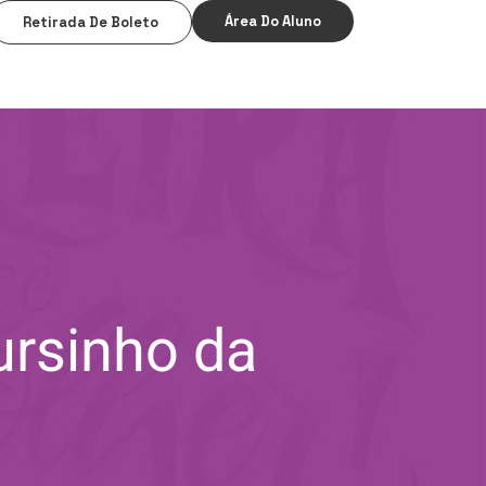
Área Do Aluno
Retirada De Boleto
ursinho da