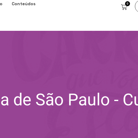
o
Conteúdos
0
a de São Paulo - C