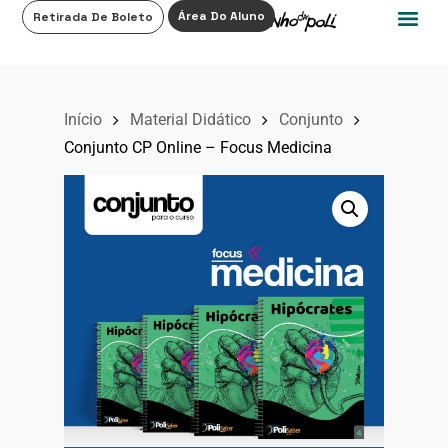
0
Área Do Aluno
Retirada De Boleto
Início
Material Didático
Conjunto
Conjunto CP Online – Focus Medicina