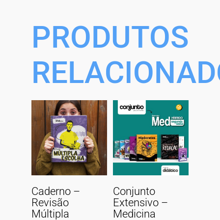
PRODUTOS
RELACIONAD
Adicionar Ao
Adicionar Ao
Caderno –
Conjunto
Carrinho
Carrinho
Revisão
Extensivo –
Múltipla
Medicina