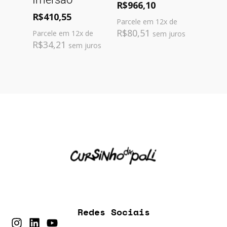
R$
966,10
R$
410,55
Parcele em 12x de
R$
80,51
Parcele em 12x de
sem juros
R$
34,21
sem juros
Redes Sociais