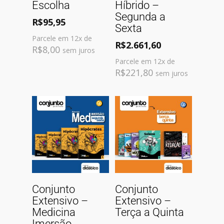
Escolha
Híbrido –
Segunda a
R$
95,95
Sexta
Parcele em 12x de
R$
2.661,60
R$
8,00
sem juros
Parcele em 12x de
R$
221,80
sem juros
Adicionar Ao
Adicionar Ao
Conjunto
Conjunto
Carrinho
Carrinho
Extensivo –
Extensivo –
Medicina
Terça a Quinta
Imersão