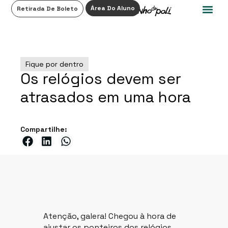
0
Área Do Aluno
Retirada De Boleto
Fique por dentro
Os relógios devem ser
atrasados em uma hora
Compartilhe:
Atenção, galera! Chegou à hora de
ajustar os ponteiros dos relógios,