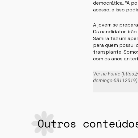
democrática. “A p
acesso, e isso podi
A jovem se prepara,
Os candidatos irão
Samira faz um apel
para quem possui d
transplante. Somo
com os anos anterio
Ver na Fonte (https:
domingo-08112019)
Outros conteúdo