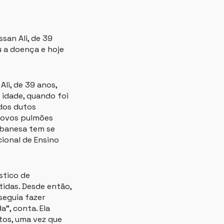
an Ali, de 39
u a doença e hoje
li, de 39 anos,
idade, quando foi
 dos dutos
 novos pulmões
ibanesa tem se
cional de Ensino
stico de
idas. Desde então,
seguia fazer
”, conta. Ela
tos, uma vez que