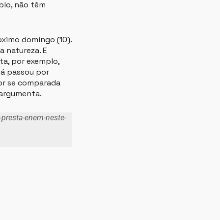
plo, não têm
óximo domingo (10).
 natureza. E
ta, por exemplo,
já passou por
or se comparada
, argumenta.
-presta-enem-neste-