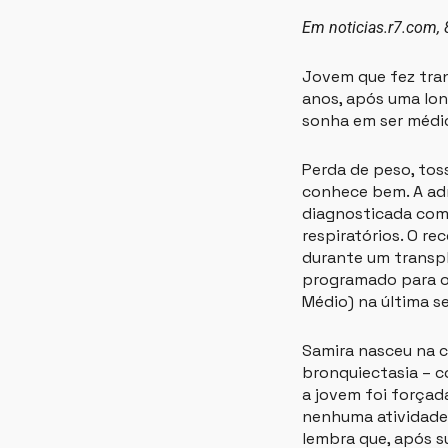
Em
noticias.r7.com
,
Jovem que fez tran
anos, após uma lon
sonha em ser médi
Perda de peso, tos
conhece bem. A adm
diagnosticada com 
respiratórios. O r
durante um transpl
programado para o 
Médio) na última s
Samira nasceu na ca
bronquiectasia – c
a jovem foi forçad
nenhuma atividade 
lembra que, após s