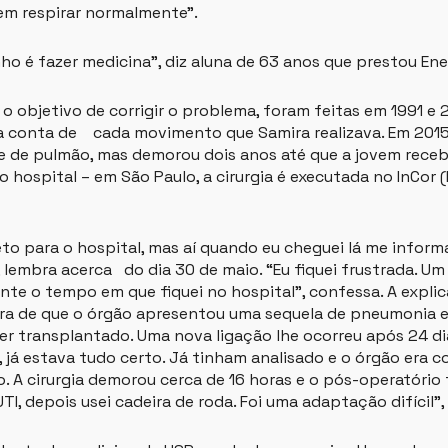
 em respirar normalmente”.
nho é fazer medicina”, diz aluna de 63 anos que prestou En
 o objetivo de corrigir o problema, foram feitas em 1991 e 
 conta de cada movimento que Samira realizava. Em 2015,
te de pulmão, mas demorou dois anos até que a jovem receb
 hospital – em São Paulo, a cirurgia é executada no InCor (
reto para o hospital, mas aí quando eu cheguei lá me infor
 lembra acerca do dia 30 de maio. “Eu fiquei frustrada. Um
te o tempo em que fiquei no hospital”, confessa. A expli
ra de que o órgão apresentou uma sequela de pneumonia e,
er transplantado. Uma nova ligação lhe ocorreu após 24 dia
 já estava tudo certo. Já tinham analisado e o órgão era c
o. A cirurgia demorou cerca de 16 horas e o pós-operatório
TI, depois usei cadeira de roda. Foi uma adaptação difícil”, 