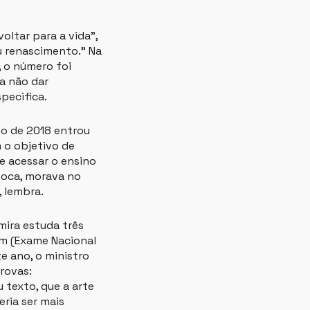
oltar para a vida”,
u renascimento.” Na
 o número foi
ara não dar
pecifica.
ço de 2018 entrou
m o objetivo de
e acessar o ensino
época, morava no
, lembra.
mira estuda três
em (Exame Nacional
te ano, o ministro
rovas:
 texto, que a arte
ria ser mais