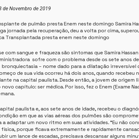
 8 de Novembro de 2019
splante de pulmão presta Enem neste domingo Samira Hass
ga jornada pela recuperação, deu a volta por cima, supero
ca Transplantada presta enem neste domingo
se com sangue e fraqueza são sintomas que Samira Hassan A
inistradora sofre com o problema desde os sete anos de 
bronquiectasia – nome dado para a dilatação irreversível
ecomeço de sua vida ocorreu há dois anos, quando recebeu
ante na capital paulista. Desde então, a jovem de origem l
novo capítulo: ser médica. Por isso, fez o Enem (Exame Na
emana.
pital paulista e, aos sete anos de idade, recebeu o diagnó
ondição em que as vias aéreas dos pulmões são compromet
a a adaptar um novo ritmo em suas atividades. “Eu não con
física, porque ficava extremamente e rapidamente cansada
ubir um lance de escadas, precisava descansar alguns minu