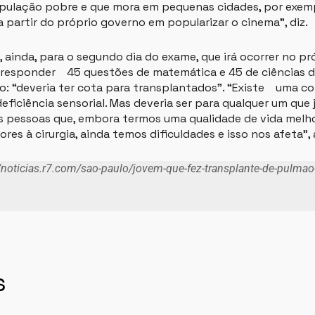
opulação pobre e que mora em pequenas cidades, por exem
a partir do próprio governo em popularizar o cinema”, diz.
 ainda, para o segundo dia do exame, que irá ocorrer no pr
 responder 45 questões de matemática e 45 de ciências da
o: “deveria ter cota para transplantados”. “Existe uma co
eficiência sensorial. Mas deveria ser para qualquer um que 
s pessoas que, embora termos uma qualidade de vida melh
res à cirurgia, ainda temos dificuldades e isso nos afeta”
//noticias.r7.com/sao-paulo/jovem-que-fez-transplante-de-pulmao
s