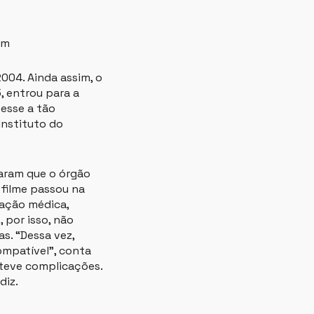
em
2004. Ainda assim, o
 entrou para a
esse a tão
Instituto do
maram que o órgão
 filme passou na
cação médica,
 por isso, não
s. “Dessa vez,
ompatível”, conta
 teve complicações.
diz.