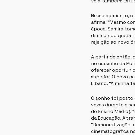
Veja também: Estud
Nesse momento, o re
afirma. “Mesmo com
época, Samira toma
diminuindo gradati
rejeição ao novo ór
A partir de então, 
no cursinho da Poli
oferecer oportunid
superior. O novo c
Líbano. “A minha fa
O sonho foi posto 
vezes durante a se
do Ensino Médio). “
da Educação, Abrah
“Democratização do
cinematográfica no