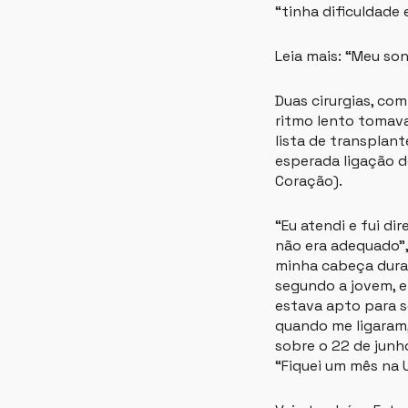
“tinha dificuldade
Leia mais: “Meu so
Duas cirurgias, com
ritmo lento tomava
lista de transplan
esperada ligação do
Coração).
“Eu atendi e fui di
não era adequado”,
minha cabeça duran
segundo a jovem, e
estava apto para s
quando me ligaram,
sobre o 22 de junh
“Fiquei um mês na U