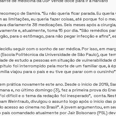
ante de medicina da USP vende doce para ir a Harvard
começo de Samira. “Eu não queria ficar parada. Eu queria v
 as limitações, eu queria fazer coisas, até porque foi o me
va diariamente 38 medicações. Seis meses após a cirurgia,
vamente e, atualmente, toma 15 por dia. “São remédios p
gão, para o estômago, para não pegar infecção e afins”, es
decidiu seguir com o sonho de ser médica. Por isso, em mar
 (Escola Politécnica da Universidade de São Paulo), que te
ade de estudo a pessoas em situação de vulnerabilidade d
apítulo foi interrompido pela morte de um familiar que, à 
mília viajou para o país e eu tive que parar com o cursinho”
em prática novamente este ano. Desde o início de 2019, Sa
mana e, no último domingo (3), fez a primeira prova do En
Foi difícil e o tema da redação foi inesperado”, conta. Nes
am Weintraub, divulgou o assunto logo após o início das p
 acesso ao cinema no Brasil”. A jovem argumentou, em seu
 país comandado atualmente por Jair Bolsonaro (PSL) deve