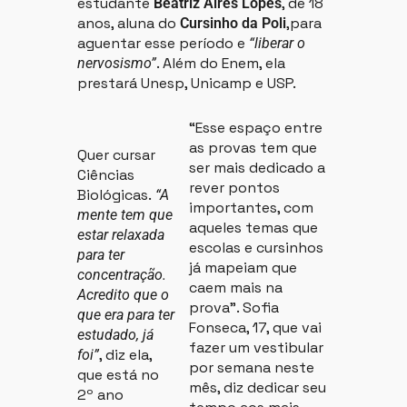
estudante
, de 18
Beatriz Aires Lopes
anos, aluna do
,para
Cursinho da Poli
aguentar esse período e
“liberar o
. Além do Enem, ela
nervosismo”
prestará Unesp, Unicamp e USP.
“Esse espaço entre
as provas tem que
Quer cursar
ser mais dedicado a
Ciências
rever pontos
Biológicas.
“A
importantes, com
mente tem que
aqueles temas que
estar relaxada
escolas e cursinhos
para ter
já mapeiam que
concentração.
caem mais na
Acredito que o
prova”. Sofia
que era para ter
Fonseca, 17, que vai
estudado, já
fazer um vestibular
, diz ela,
foi”
por semana neste
que está no
mês, diz dedicar seu
2º ano