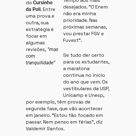
tempo aos mais
do
Cursinho
desejados. “O Enem
. Entre
da Poli
não era minha
uma prova e
prioridade. Nas
outra, sua
próximas semanas,
estratégia é
vou prestar FGV e
focar em
Fuvest”.
algumas
revisões,
“mas
Se tudo der certo
com
para os estudantes,
tranquilidade”
a maratona
continua no início
do ano que vem. Os
vestibulares da USP,
Unicamp e Unesp,
por exemplo, têm provas de
segunda fase, que vão acontecer
em janeiro. “Estou tão focado em
passar. Nem penso em férias”, diz
Valdemir Santos.