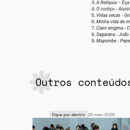
A Relíquia – Eça
O cortiço ‐ Aluí
Vidas secas ‐ G
Minha vida de m
Claro enigma ‐ 
Sagarana ‐ João
Mayombe ‐ Pepe
Outros conteúdo
Fique por dentro
25 maio 2026