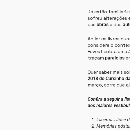
Já estão familiariz
sofreu alterações 
das
e dos
obras
aut
Ao ler os livros du
considere o context
Fuvest cobra uma
traçam
en
paralelos
Quer saber mais s
2018 do Cursinho da
março, corre que a
Confira a seguir a l
dos maiores vestibul
Iracema ‐ José d
Memórias póstu