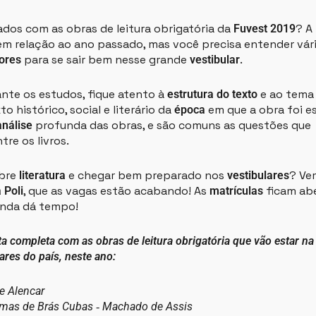
ados com as obras de leitura obrigatória da
? A 
Fuvest 2019
em relação ao ano passado, mas você precisa entender vár
para se sair bem nesse grande
.
ores
vestibular
rante os estudos, fique atento à
e ao tema
estrutura do texto
o histórico, social e literário da
em que a obra foi es
época
profunda das obras, e são comuns as questões que
análise
tre os livros.
obre
e chegar bem preparado nos
? Ve
literatura
vestibulares
, que as vagas estão acabando! As
ficam abe
 Poli
matrículas
inda dá tempo!
ista completa com as obras de leitura obrigatória que vão estar n
ares do país, neste ano:
e Alencar
mas de Brás Cubas ‐ Machado de Assis