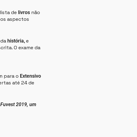
lista de
não
livros
ios aspectos
 da
, e
história
crita. O exame da
m para o
Extensivo
rtas até 24 de
a Fuvest 2019, um