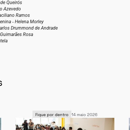
 de Queirós
sio Azevedo
raciliano Ramos
enina ‐ Helena Morley
Carlos Drummond de Andrade
 Guimarães Rosa
tela
s
Fique por dentro
14 maio 2026