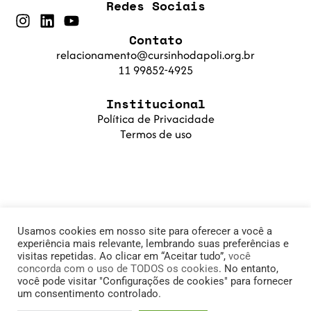
Redes Sociais
Contato
relacionamento@cursinhodapoli.org.br
11 99852-4925
Institucional
Política de Privacidade
Termos de uso
Usamos cookies em nosso site para oferecer a você a
experiência mais relevante, lembrando suas preferências e
visitas repetidas. Ao clicar em “Aceitar tudo”,
você
concorda com o uso de TODOS os cookies
. No entanto,
© 2025 Cursinho da Poli. Fundação PoliSaber |
você pode visitar "Configurações de cookies" para fornecer
um consentimento controlado.
11.905.215/0001-78