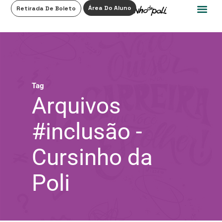
0
Área Do Aluno
Retirada De Boleto
Tag
Arquivos
#inclusão -
Cursinho da
Poli