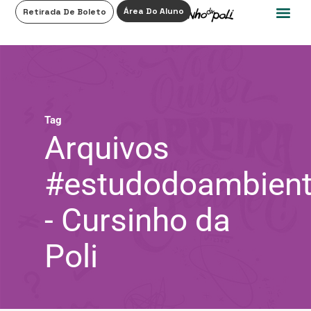
0
Área Do Aluno
Retirada De Boleto
Tag
Arquivos
#estudodoambien
- Cursinho da
Poli