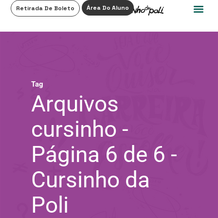
0
Área Do Aluno
Retirada De Boleto
Tag
Arquivos
cursinho -
Página 6 de 6 -
Cursinho da
Poli