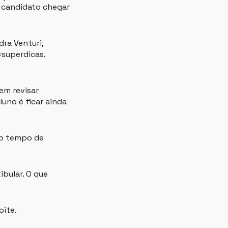
o candidato chegar
dra Venturi,
#superdicas.
em revisar
uno é ficar ainda
do tempo de
bular. O que
oite.