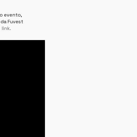
o evento,
a da Fuvest
o
link.