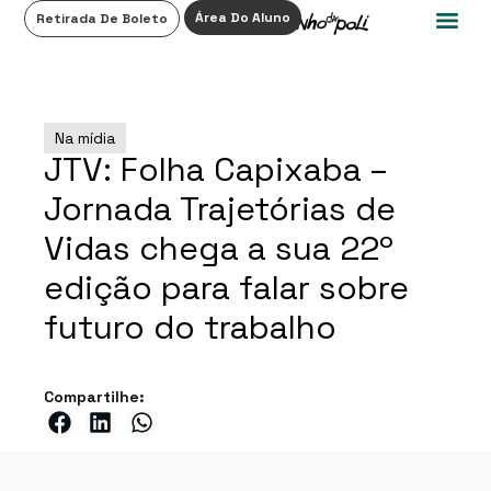
0
Área Do Aluno
Retirada De Boleto
Na mídia
JTV: Folha Capixaba –
Jornada Trajetórias de
Vidas chega a sua 22º
edição para falar sobre
futuro do trabalho
Compartilhe: