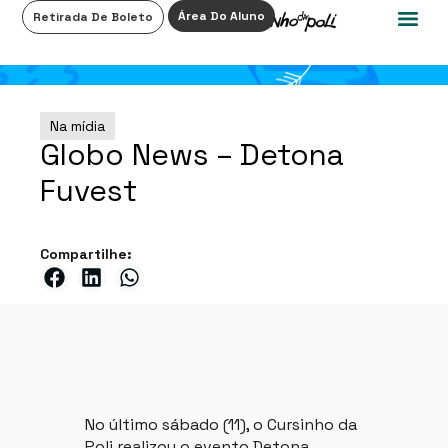
0
Área Do Aluno
Retirada De Boleto
Na mídia
Globo News – Detona
Fuvest
Compartilhe:
No último sábado (11), o Cursinho da
Poli realizou o evento Detona