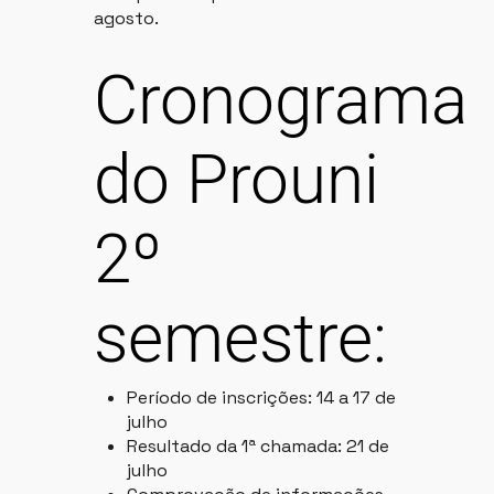
agosto.
Cronograma
do Prouni
2º
semestre:
Período de inscrições: 14 a 17 de
julho
Resultado da 1ª chamada: 21 de
julho