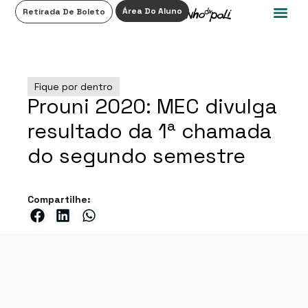
0
Área Do Aluno
Retirada De Boleto
Fique por dentro
Prouni 2020: MEC divulga
resultado da 1ª chamada
do segundo semestre
Compartilhe: