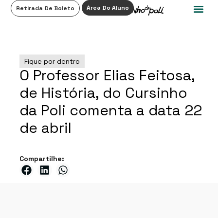
0
Área Do Aluno
Retirada De Boleto
Fique por dentro
O Professor Elias Feitosa,
de História, do Cursinho
da Poli comenta a data 22
de abril
Compartilhe: