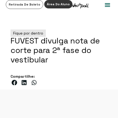
0
Área Do Aluno
Retirada De Boleto
Fique por dentro
FUVEST divulga nota de
corte para 2ª fase do
vestibular
Compartilhe: