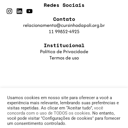
Redes Sociais
Contato
relacionamento@cursinhodapoli.org.br
11 99852-4925
Institucional
Política de Privacidade
Termos de uso
Usamos cookies em nosso site para oferecer a você a
experiência mais relevante, lembrando suas preferências e
visitas repetidas. Ao clicar em “Aceitar tudo”,
você
concorda com o uso de TODOS os cookies
. No entanto,
© 2025 Cursinho da Poli. Fundação PoliSaber |
você pode visitar "Configurações de cookies" para fornecer
um consentimento controlado.
11.905.215/0001-78