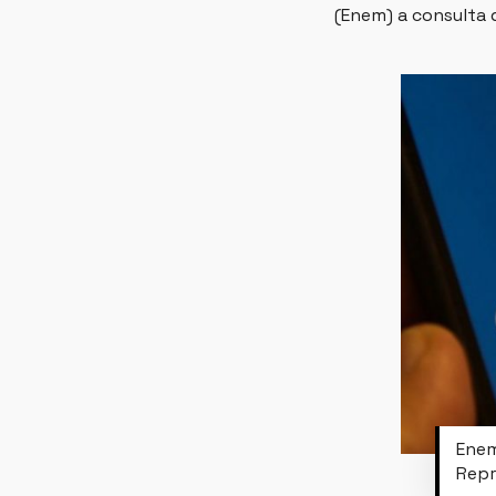
(Enem) a consulta 
Enem
Repr