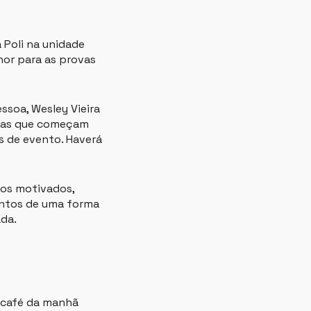
 Poli na unidade
hor para as provas
ssoa, Wesley Vieira
aulas que começam
s de evento. Haverá
nos motivados,
entos de uma forma
ada.
m café da manhã