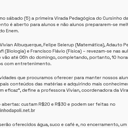
o sábado (5) a primeira Virada Pedagógica do Cursinho da
nto é aberto para alunos e não alunos prepararem-se mel
 do Enem.
Vivian Albuquerque, Felipe Seierup (Matemática), Adauto Pe
afi (Biologia) e Francisco Flávio (Física) – revezam-se nas 
 vão até 06h do domingo, completando, portanto, 10 hora
os com entretenimento.
ividades que procuramos oferecer para manter nossos alu
ipais conteúdos das matérias e adquirindo mais conhecim
m eficaz”, define a professora Vivian, coordenadora da Vir
o abertas: custam R$20 e R$30 e podem ser feitas no
inhodapoli.net.br
 serão oferecidos água, suco e café e, no encerramento, u