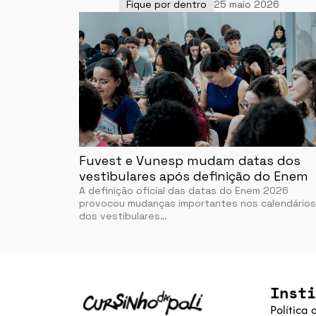
Fique por dentro
25 maio 2026
Fuvest e Vunesp mudam datas dos
vestibulares após definição do Enem
A definição oficial das datas do Enem 2026
provocou mudanças importantes nos calendários
dos vestibulares…
Insti
Política