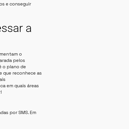
os e conseguir
essar a
lementam o
parada pelos
é o plano de
e que reconhece as
ais
ca em quais áreas
!
adas por SMS. Em