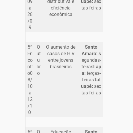
09
distributiva e
uapé:
sex
a
eficiência
tas-feiras
28
econômica
/0
9
5º
O
O aumento de
Santo
En
ut
casos de HIV
Amaro:
s
co
u
entre jovens
egundas-
ntr
br
brasileiros
feiras
Lap
o0
o
a:
terças-
8/
feiras
Tat
10
uapé:
sex
a
tas-feiras
12
/1
0
6º
O
Educação
Santo