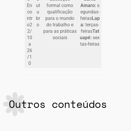
En
ut
formal como
Amaro:
s
co
u
qualificação
egundas-
ntr
br
para o mundo
feiras
Lap
o2
o
do trabalho e
a:
terças-
2/
para as práticas
feiras
Tat
10
sociais
uapé:
sex
a
tas-feiras
26
/1
0
Outros conteúdos