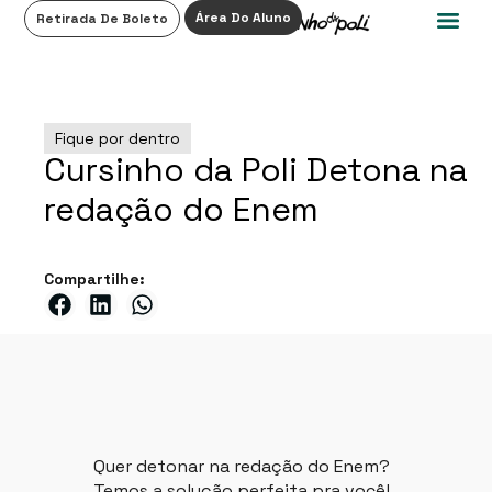
0
Área Do Aluno
Retirada De Boleto
Fique por dentro
Cursinho da Poli Detona na
redação do Enem
Compartilhe:
Quer detonar na redação do Enem?
Temos a solução perfeita pra você!