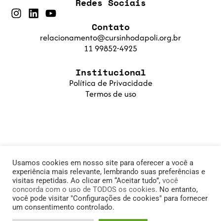
Redes Sociais
Contato
relacionamento@cursinhodapoli.org.br
11 99852-4925
Institucional
Política de Privacidade
Termos de uso
Usamos cookies em nosso site para oferecer a você a
experiência mais relevante, lembrando suas preferências e
visitas repetidas. Ao clicar em “Aceitar tudo”,
você
concorda com o uso de TODOS os cookies
. No entanto,
© 2025 Cursinho da Poli. Fundação PoliSaber |
você pode visitar "Configurações de cookies" para fornecer
um consentimento controlado.
11.905.215/0001-78