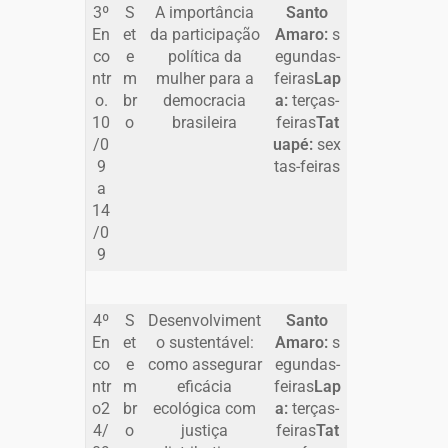
3º
S
A importância
Santo
En
et
da participação
Amaro:
s
co
e
política da
egundas-
ntr
m
mulher para a
feiras
Lap
o.
br
democracia
a:
terças-
10
o
brasileira
feiras
Tat
/0
uapé:
sex
9
tas-feiras
a
14
/0
9
4º
S
Desenvolviment
Santo
En
et
o sustentável:
Amaro:
s
co
e
como assegurar
egundas-
ntr
m
eficácia
feiras
Lap
o2
br
ecológica com
a:
terças-
4/
o
justiça
feiras
Tat