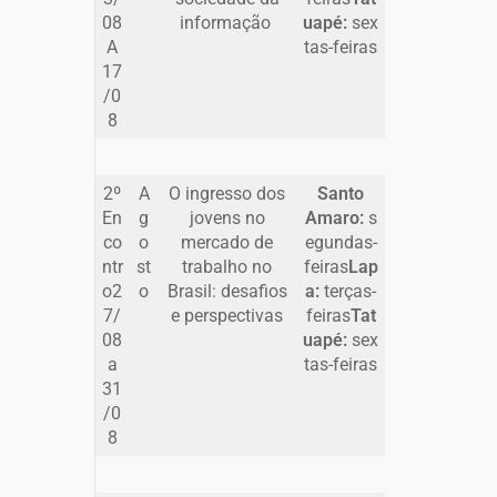
08
informação
uapé:
sex
A
tas-feiras
17
/0
8
2º
A
O ingresso dos
Santo
En
g
jovens no
Amaro:
s
co
o
mercado de
egundas-
ntr
st
trabalho no
feiras
Lap
o2
o
Brasil: desafios
a:
terças-
7/
e perspectivas
feiras
Tat
08
uapé:
sex
a
tas-feiras
31
/0
8