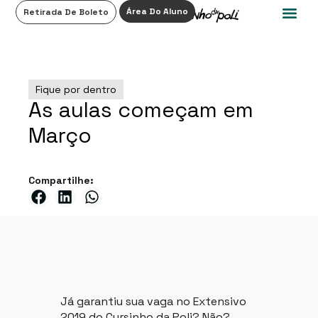
0
Área Do Aluno
Retirada De Boleto
Fique por dentro
As aulas começam em
Março
Compartilhe:
Já garantiu sua vaga no Extensivo
2019 do Cursinho da Poli? Não?