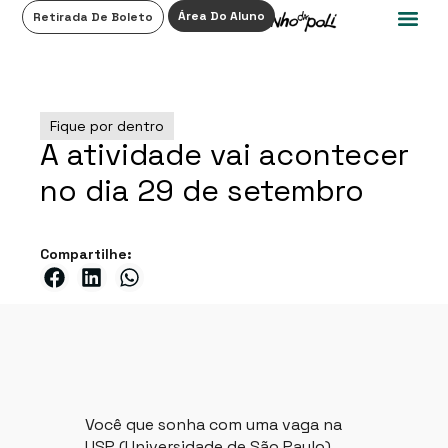
0
Área Do Aluno
Retirada De Boleto
Fique por dentro
A atividade vai acontecer
no dia 29 de setembro
Compartilhe:
Você que sonha com uma vaga na
USP (Universidade de São Paulo),