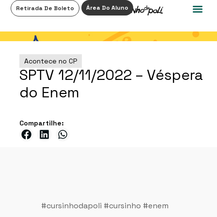
0
Área Do Aluno
Retirada De Boleto
Acontece no CP
SPTV 12/11/2022 – Véspera
do Enem
Compartilhe:
#cursinhodapoli
#cursinho
#enem